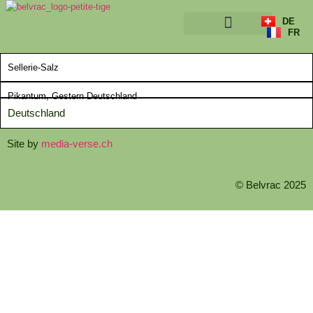
DE
FR
ÜBER UNS
Sellerie-Salz
Pikantum, Gestern Deutschland
Deutschland
Site by
media-verse.ch
© Belvrac 2025