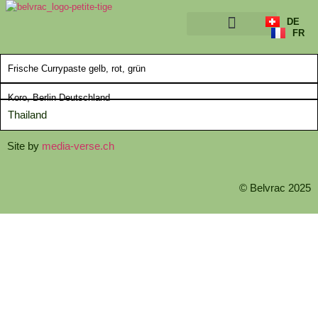
DE
FR
ÜBER UNS
Frische Currypaste gelb, rot, grün
Koro, Berlin Deutschland
Thailand
Site by
media-verse.ch
© Belvrac 2025