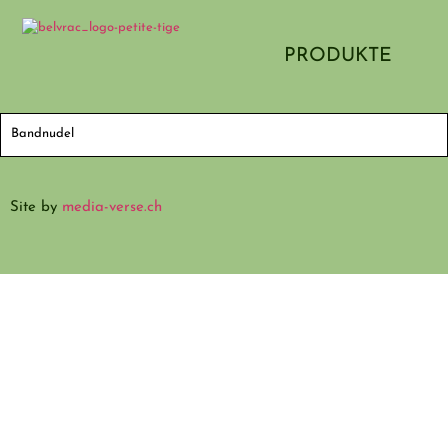
PRODUKTE
Bandnudel
Site by
media-verse.ch