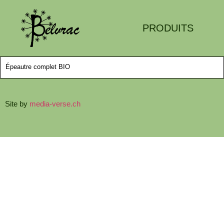
PRODUITS
Épeautre complet BIO
Site by
media-verse.ch