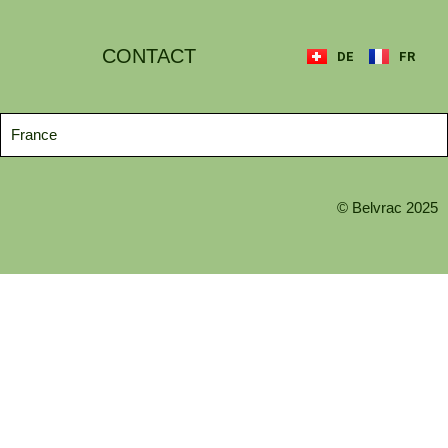
CONTACT
DE
FR
France
© Belvrac 2025