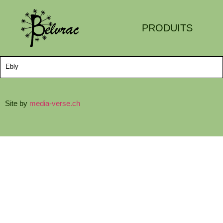
PRODUITS
Ebly
Site by
media-verse.ch