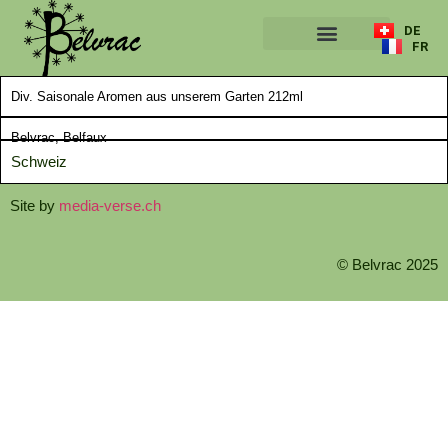
DE
FR
ÜBER UNS
Div. Saisonale Aromen aus unserem Garten 212ml
Belvrac, Belfaux
Schweiz
Site by
media-verse.ch
© Belvrac 2025