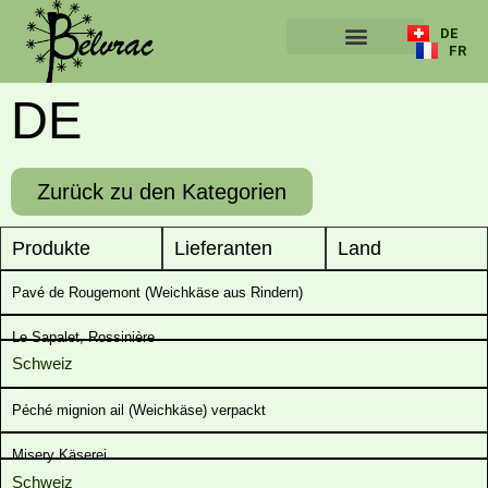
DE
FR
ÜBER UNS
DE
Zurück zu den Kategorien
Produkte
Lieferanten
Land
Pavé de Rougemont (Weichkäse aus Rindern)
Le Sapalet, Rossinière
Schweiz
Péché mignion ail (Weichkäse) verpackt
Misery Käserei
Schweiz