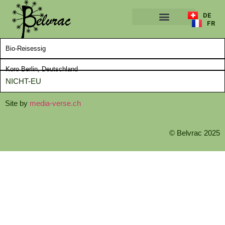
DE
FR
ÜBER UNS
Bio-Reisessig
Koro Berlin, Deutschland
NICHT-EU
Site by
media-verse.ch
© Belvrac 2025