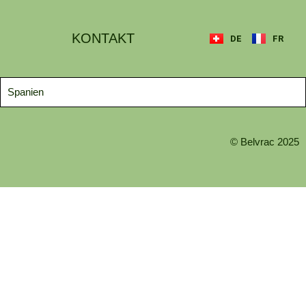
KONTAKT
DE
FR
Spanien
© Belvrac 2025