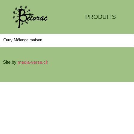
PRODUITS
Curry Mélange maison
Site by
media-verse.ch