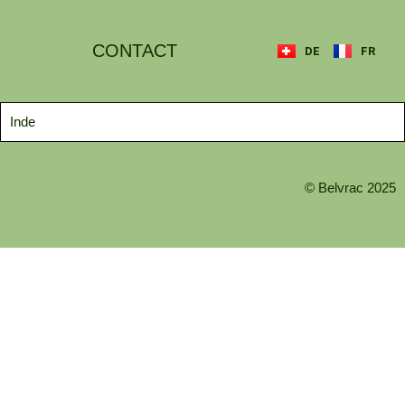
CONTACT
DE
FR
Inde
© Belvrac 2025