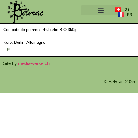
DE
FR
A PROPOS
Compote de pommes-rhubarbe BIO 350g
Koro, Berlin, Allemagne
UE
Site by
media-verse.ch
© Belvrac 2025