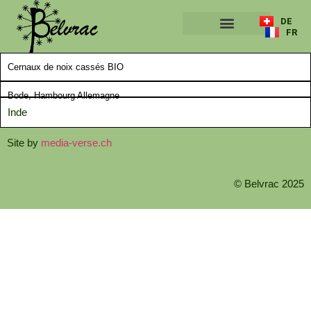
DE
FR
A PROPOS
Cernaux de noix cassés BIO
Bode, Hambourg Allemagne
Inde
Site by
media-verse.ch
© Belvrac 2025