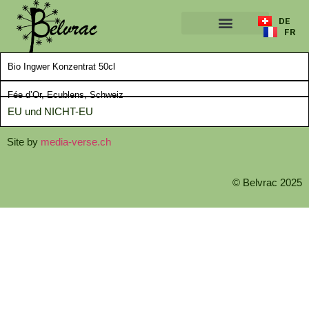
DE
FR
A PROPOS
Bio Ingwer Konzentrat 50cl
Fée d’Or, Ecublens, Schweiz
EU und NICHT-EU
Site by
media-verse.ch
© Belvrac 2025