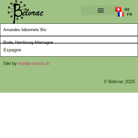
DE
FR
A PROPOS
Amandes bâtonnets Bio
Bode, Hambourg Allemagne
Espagne
Site by
media-verse.ch
© Belvrac 2025