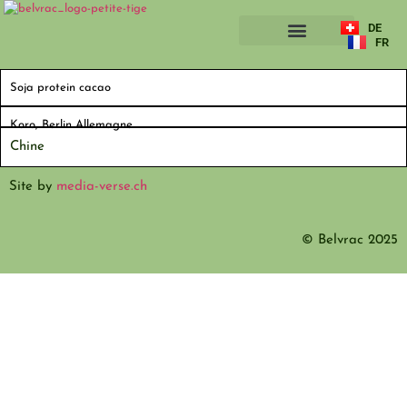
DE
FR
A PROPOS
Soja protein cacao
Koro, Berlin Allemagne
Chine
Site by
media-verse.ch
© Belvrac 2025