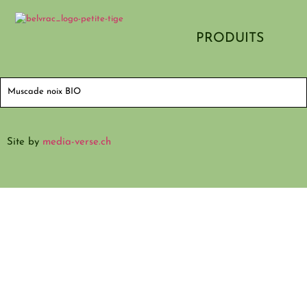
PRODUITS
Muscade noix BIO
Site by
media-verse.ch