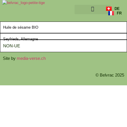
DE
FR
A PROPOS
Huile de sésame BIO
Seyfrieds, Allemagne
NON-UE
Site by
media-verse.ch
© Belvrac 2025