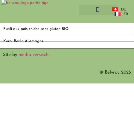
DE
FR
A PROPOS
Fusili aux pois-chiche sans gluten BIO
Koro, Berlin Allemagne
Site by
media-verse.ch
© Belvrac 2025