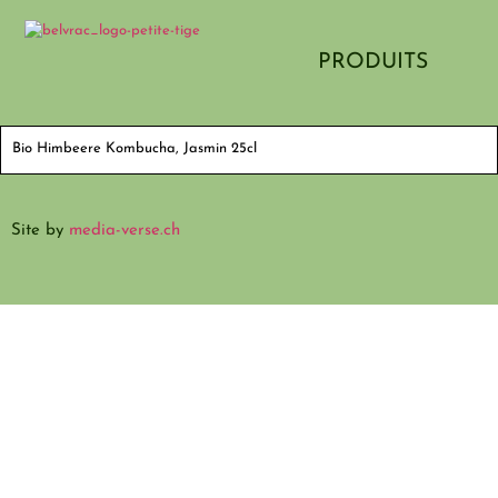
PRODUITS
Bio Himbeere Kombucha, Jasmin 25cl
Site by
media-verse.ch