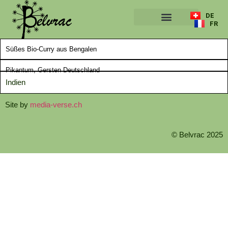
DE
FR
ÜBER UNS
Süßes Bio-Curry aus Bengalen
Pikantum, Gersten Deutschland
Indien
Site by
media-verse.ch
© Belvrac 2025