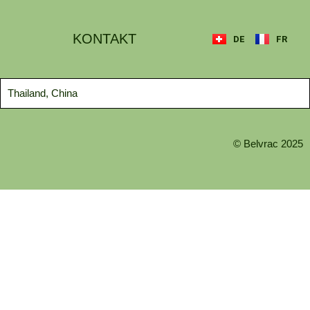
KONTAKT
DE
FR
Thailand, China
© Belvrac 2025