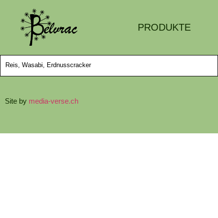
PRODUKTE
Reis, Wasabi, Erdnusscracker
Site by
media-verse.ch