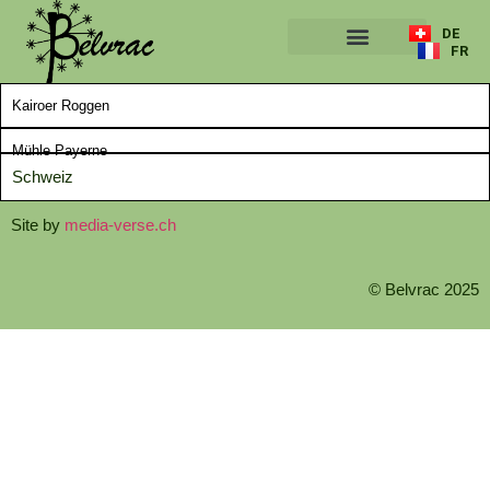
DE
FR
ÜBER UNS
Kairoer Roggen
Mühle Payerne
Schweiz
Site by
media-verse.ch
© Belvrac 2025