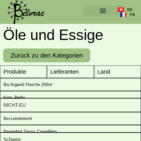
DE
FR
ÜBER UNS
Öle und Essige
Zurück zu den Kategorien
Produkte
Lieferanten
Land
Bio Arganöl Flasche 250ml
Koro, Berlin
NICHT-EU
Bio-Leindotteröl
Bauernhof Zosso, Cournillens
Schweiz