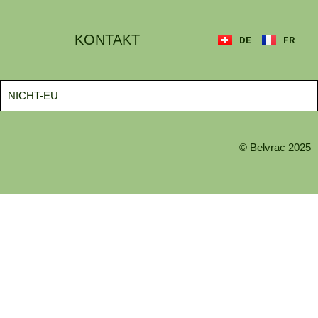
KONTAKT
DE
FR
NICHT-EU
© Belvrac 2025