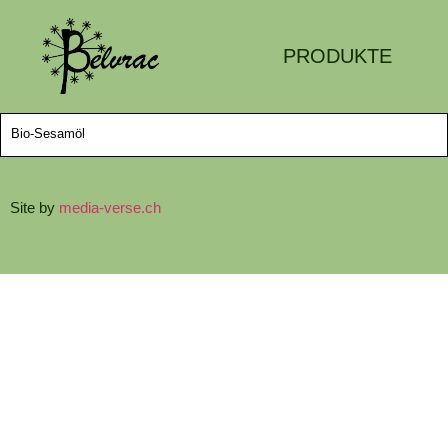
PRODUKTE
Bio-Sesamöl
Site by
media-verse.ch