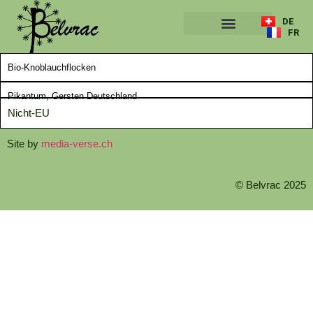
DE
FR
ÜBER UNS
Bio-Knoblauchflocken
Pikantum, Gersten Deutschland
Nicht-EU
Site by
media-verse.ch
© Belvrac 2025