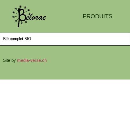
PRODUITS
Blé complet BIO
Site by
media-verse.ch