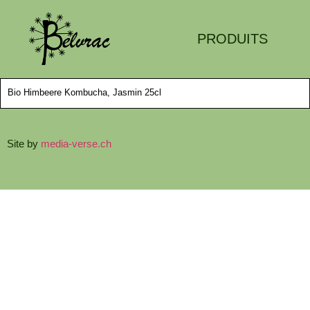
PRODUITS
Bio Himbeere Kombucha, Jasmin 25cl
Site by
media-verse.ch